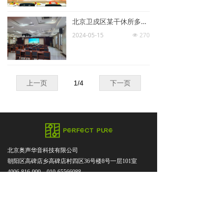
北京卫戍区某干休所多功能厅所选用Perfect Pure音响系统
2024-05-15
270
넶
上一页
1
/
4
下一页
北京奥声华音科技有限公司
朝阳区高碑店乡高碑店村四区36号楼8号一层101室
4006-816-909，010-65566088
dgw@hx-audio.com,simon@hx-audio.com