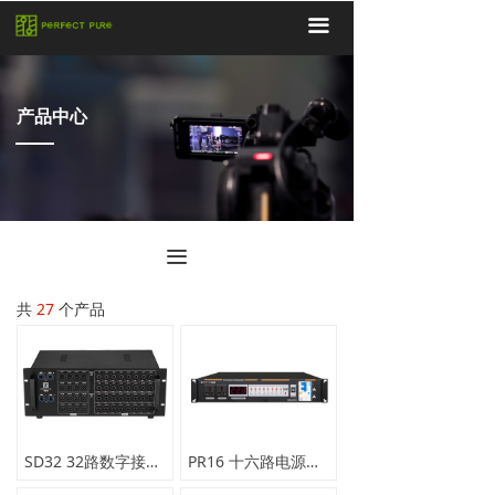
끀
产品中心
끀
共
27
个产品
SD32 32路数字接口箱
PR16 十六路电源时序器