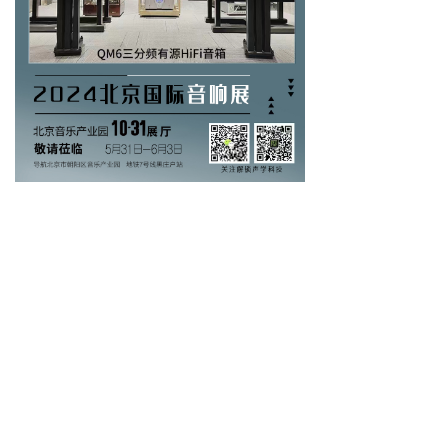
北京奥声华音科技有限公司
朝阳区高碑店乡高碑店村四区36号楼8号一层101室
4006-816-909，010-65566088
dgw@hx-audio.com,simon@hx-audio.com