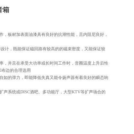
音箱
制作，板材加表面油漆具有良好的抗潮性能，且内阻尼良好，
称设计，既能保证磁回路有较高的的磁束密度，又能保证较
功率，并且在承受大功率或长时间工作时，音圈温度上升后性
和布边的合理选用
放自如的弹力，即能降低失真又能令扬声器有着良好的瞬态响
扩声系统或DISC酒吧、多功能厅，大型KTV等扩声场合的