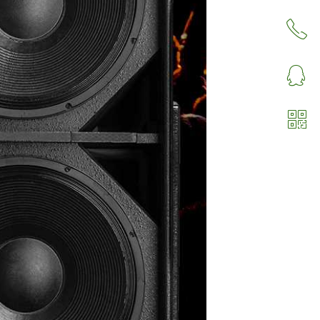
ꂅ
回到顶部
ꁗ
4006-816-909
ꀥ
QQ客服
关注微信