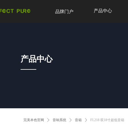
产品中心
品牌门户
产品中心
完美本色官网
ꄲ
音响系统
ꄲ
音箱
ꄲ
FL218 双18寸超低音箱