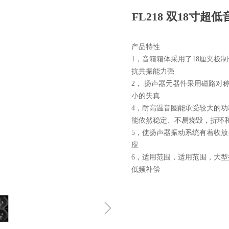
FL218 双18寸超低
产品特性
1，音箱箱体采用了18厘夹板
抗共振能力强
2， 扬声器元器件采用磁路对
小的失真
4，耐高温音圈能承受较大的
能依然稳定、不易烧毁，折环
5，使扬声器振动系统有着收
应
6，适用范围，适用范围，大型
低频补偿
ꁇ